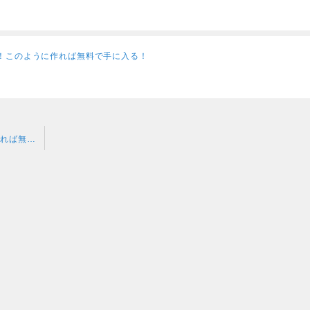
し！このように作れば無料で手に入る！
AIへの高額なプロンプトを買う必要なし！このように作れば無料で手に入る！