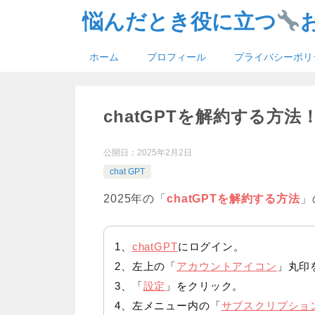
悩んだとき役に立つ
ホーム
プロフィール
プライバシーポリ
chatGPTを解約する方法
公開日：
2025年2月2日
chat GPT
2025年の「
chatGPTを解約する方法
」
1、
chatGPT
にログイン。
2、左上の「
アカウントアイコン
」丸印
3、「
設定
」をクリック。
4、左メニュー内の「
サブスクリプショ