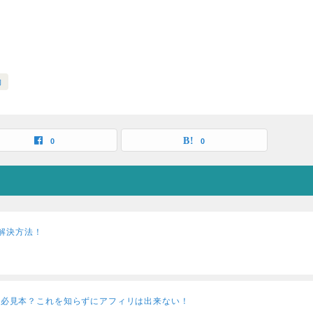
約
0
0
解決方法！
ター必見本？これを知らずにアフィリは出来ない！