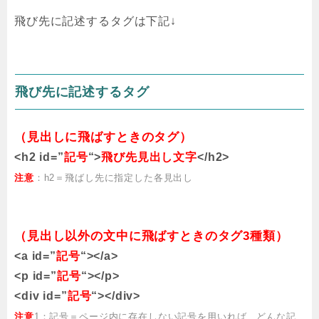
飛び先に記述するタグは下記↓
飛び先に記述するタグ
（見出しに飛ばすときのタグ）
<h2 id=”
記号
“>
飛び先見出し文字
</h2>
注意
：h2＝飛ばし先に指定した各見出し
（見出し以外の文中に飛ばすときのタグ3種類）
<a id=”
記号
“></a>
<p id=”
記号
“></p>
<div id=”
記号
“></div>
注意
1：記号＝ページ内に存在しない記号を用いれば、どんな記