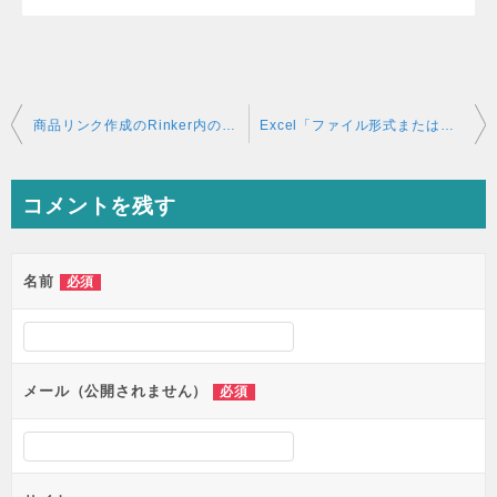
投
商品リンク作成のRinker内のタイトルを変更する方法！
Excel「ファイル形式またはファイル拡張子が正しくありません。ファイルが破損しておらず、ファイル拡張子とファイル形式が一致していることを確認してください」の対応方法！
稿
ナ
コメントを残す
ビ
ゲ
ー
名前
必須
シ
ョ
ン
メール（公開されません）
必須