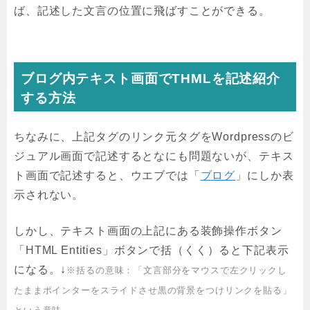
ば、記述した文言の位置に飛ばすことができる。
ブログ内テキスト画面でTHMLを記述紹介
する方法
ちなみに、上記タグのリンク元タグをWordpressのビ
ジュアル画面で記述するとなにも問題ないが、テキス
ト画面で記述すると、ウエブでは「
ブログ
」にしか表
示されない。
しかし、テキスト画面の上記にある装飾操作ボタン
「HTML Entities」ボタンで括（くく）ると下記表示
になる。↓
※括るの意味：「文言部分をマウスで左クリックし
たままポインターをスライドさせ黒の背景をつけリンクを貼る」