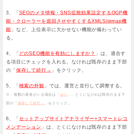
3、「
SEOのメタ情報・SNS拡散効果設定するOGP機
能・クローラーを巡回させやすくするXMLSitemap機
能
」など、上位表示に欠かせない機能が備わってい
る。
4、「
どのSEO機能を有効にしますか？
」は、適合す
る項目にチェックを入れる。なければ既存のまま下部
の「
保存して続行→
」をクリック。
5、「
検索の外観
」では、運営と並行して調整する。
※、複数の著者がいる場合は「
はい
」。とくになければ既存のまま下
部の「
保存して続行→
」をクリック。
6、「
セットアップサイトアナライザー+スマートレコ
メンデーション
」は、とくになければ既存のまま下部