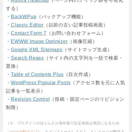
・
Aurora Heatmap
（ページ内のクリック跡を可視化
する）
・
BackWPup
（バックアップ機能）
・
Classic Editor
（以前の古い記事投稿画面）
・
Contact Form 7
（お問い合わせフォーム）
・
EWWW Image Optimizer
（画像圧縮）
・
Google XML Sitemaps
（サイトマップ生成）
・
Search Regex
（サイト内の文字列を一括で検索・
置換）
・
Table of Contents Plus
（目次作成）
・
WordPress Popular Posts
（アクセス数を元に人気
記事を一覧表示）
・
Revision Control
（投稿・固定ページのリビジョン
制限）
（※、プラグインのほとんどが海外版で設定画面は英語になるため
「
google翻訳アプリ
」をインストールしておく。もしページが翻訳さ