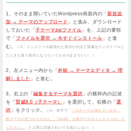
1、そのまま開いていたWordpress画面内の「
新規追
加
→
テーマのアップロード
」と進み、ダウンロード
しておいた「
子テーマzipファイル
」を、上記の要領
で「
ファイルを選択
→
今すぐインストール
」と進
む。
（※、インストール後現れた表示が先ほど賢威をインストールし
たときと違う表示になっていてもそのままでいい。）
2、左メニュー内から「
外観 → テーマエディタ
→
理
解しました
」と進む。
3、右上の「
編集するテーマを選択
」の横枠内の記述
を「
賢威8.0（子テーマ）
」を選択して、右横の「
選
択
」をクリック。
（※、赤字で「
このテーマは壊れています。
親テーマが見つかりません。「keni8」の親テーマをインストールして
ください。
」と上部に記述されいても気にしない。）