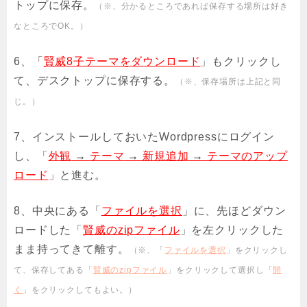
トップに保存。
（※、分かるところであれば保存する場所は好き
なところでOK。）
6、「
賢威8子テーマをダウンロード
」もクリックし
て、デスクトップに保存する。
（※、保存場所は上記と同
じ。）
7、インストールしておいたWordpressにログイン
し、「
外観
→
テーマ
→
新規追加
→
テーマのアップ
ロード
」と進む。
8、中央にある「
ファイルを選択
」に、先ほどダウン
ロードした「
賢威のzipファイル
」を左クリックした
まま持ってきて離す。
（※、「
ファイルを選択
」をクリックし
て、保存してある「
賢威のzipファイル
」をクリックして選択し「
開
く
」をクリックしてもよい。）