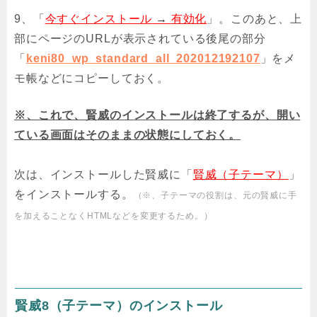
9、「
今すぐインストール
→
有効化
」。このあと、上
部にページのURLが表示されている後尾の部分
「
keni80_wp_standard_all_202012192107
」をメ
モ帳などにコピーしておく。
※、これで、賢威のインストールは終了するが、開い
ている画面はそのままの状態にしておく。
次は、インストールした賢威に「
賢威（子テーマ）
」
をインストールする。
（※、子テーマの役割は、元の賢威に手
を加えることなくHTMLなどを変更するため。）
賢威8（子テーマ）のインストール