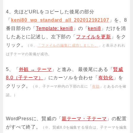
4、先ほどURLをコピーした後尾の部分
「
keni80_wp_standard_all_202012192107
」を、8
番目部分の「
Template: keni8
」の「
keni8
」だけを消
したあとに記述し、左下部の「
ファイルを更新
」をク
リック。
（※、
「ファイルの編集に成功しました。
」と表示されれ
ば子テーマの装備が成功。
5、「
外観
→
テーマ
」と進み、 最後尾にある「
賢威
8.0（子テーマ）
」にカーソルを合わせ「
有効化
」を
クリック。
（※、子テーマ枠内の下部の左に「
有効
」とあるのを確
認。）
WordPressに、賢威の「
親テーマ・子テーマ
」の配置
がすべて終了。
（※、賢威8.0を編集する場合は、子テーマを編集