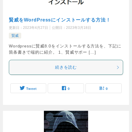
賢威をWordPressにインストールする方法！
更新日：
2023年4月27日
公開日：
2023年3月18日
賢威
Wordpressに賢威8.0をインストールする方法を、下記に
箇条書きで端的に紹介。 1、賢威サポー […]
続きを読む
Tweet
0
0