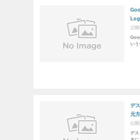
Go
Lo
公開
Go
いう
デ
元
公開
デス
きに