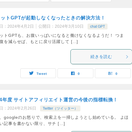
ャットGPTが起動しなくなったときの解決方法！
日：
2024年4月2日
公開日：
2024年3月10日
chat GPT
ットGPTも、お腹いっぱいになると働けなくなるようだ！ つま
腹を減らせば、もとに戻り活躍して […]
続きを読む
Tweet
0
0
24年度 サイトアフィリエイト運営の今後の指標転換！
日：
2024年2月26日
Twitter（ツイッター）
、googleのお怒りで、検索上を一掃しようとし始めている。 よほ
い記事を書かない限り、サチ […]