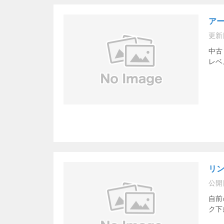
ア
更新
中古
レベ
リ
公開
自前
ク下