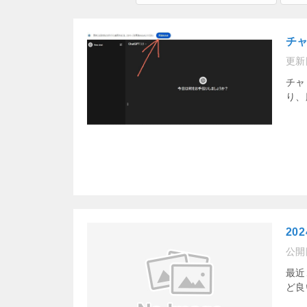
チ
更新
チャ
り、
20
公開
最近
ど良