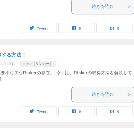
続きを読む
Tweet
0
0
取得する方法！
年3月19日
linker（リンカー）
不可欠なRinkerの存在。 今回は、Rinkerの取得方法を解説して
]
続きを読む
Tweet
0
0