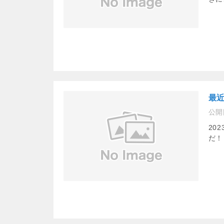
最
公開
20
だ！