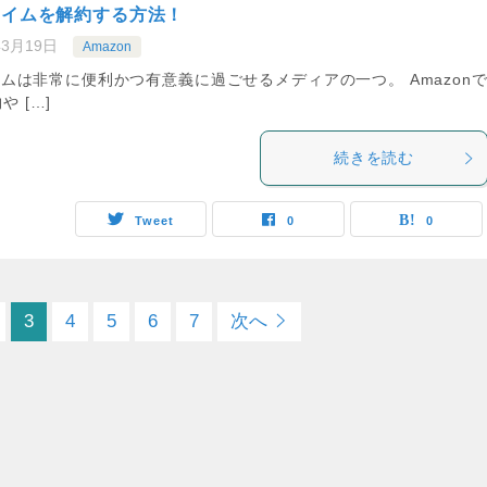
プライムを解約する方法！
年3月19日
Amazon
ライムは非常に便利かつ有意義に過ごせるメディアの一つ。 Amazon
 […]
続きを読む
Tweet
0
0
3
4
5
6
7
次へ