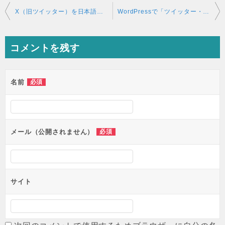
投
X（旧ツイッター）を日本語にする方法
WordPressで「ツイッター・YouTube」を中央に表示する方法！
稿
ナ
コメントを残す
ビ
ゲ
ー
名前
必須
シ
ョ
ン
メール（公開されません）
必須
サイト